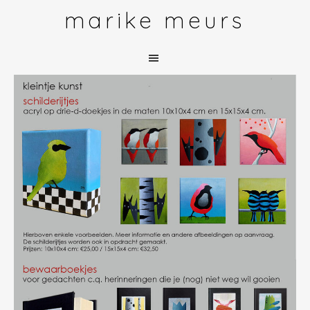
Door
marike meurs
naar
de
hoofd
inhoud