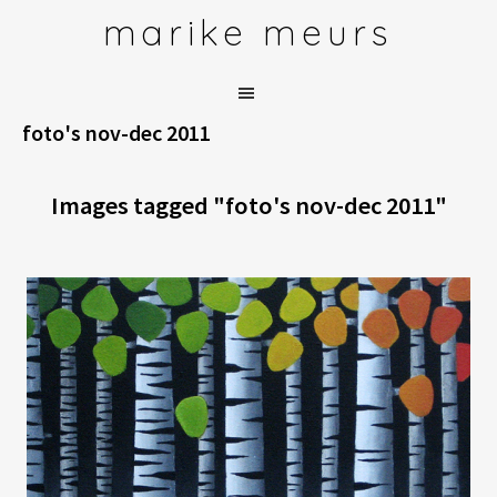
Door
marike meurs
naar
de
hoofd
inhoud
foto's nov-dec 2011
Images tagged "foto's nov-dec 2011"